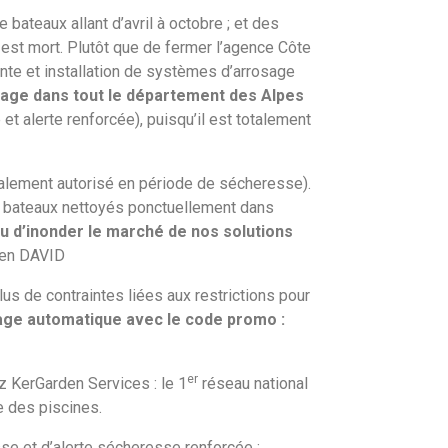
bateaux allant d’avril à octobre ; et des
 est mort. Plutôt que de fermer l’agence Côte
nte et installation de systèmes d’arrosage
sage dans tout le département des Alpes
t alerte renforcée), puisqu’il est totalement
alement autorisé en période de sécheresse).
es bateaux nettoyés ponctuellement dans
u d’inonder le marché de nos solutions
tien DAVID
s de contraintes liées aux restrictions pour
age automatique avec le code promo :
er
z KerGarden Services : le 1
réseau national
e des piscines.
se et d’alerte sécheresse renforcée ;