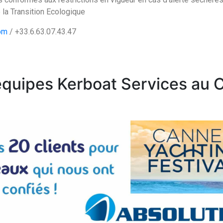
 la Transition Ecologique
om
/ +33.6.63.07.43.47
équipes Kerboat Services au 