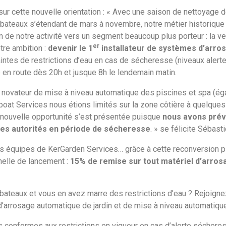
r cette nouvelle orientation : « Avec une saison de nettoyage de 
e bateaux s’étendant de mars à novembre, notre métier historique
 de notre activité vers un segment beaucoup plus porteur : la ve
er
tre ambition :
devenir le 1
installateur de systèmes d’arro
ntes de restrictions d’eau en cas de sécheresse (niveaux alerte e
n route dès 20h et jusque 8h le lendemain matin.
novateur de mise à niveau automatique des piscines et spa (ég
erboat Services nous étions limités sur la zone côtière à quelqu
 nouvelle opportunité s’est présentée puisque
nous avons prév
r les autorités en période de sécheresse
. » se félicite Sébas
es équipes de KerGarden Services… grâce à cette reconversion plu
nelle de lancement :
15% de remise sur tout matériel d’arros
ateaux et vous en avez marre des restrictions d’eau ? Rejoigne
s d’arrosage automatique de jardin et de mise à niveau automatiqu
 conformes aux restrictions en vigueur en cas d’alerte sécheres